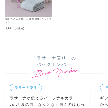
海藻 ヘア エッセンス 25ml タオルギフトセ
ット
3,410
「ラサーナ便り」の
バックナンバー
ラサーナ便り
ラサーナが伝えるパーソナルカラー
ギ
vol.7 夏の白、なんとなく選ぶのはもっ
か