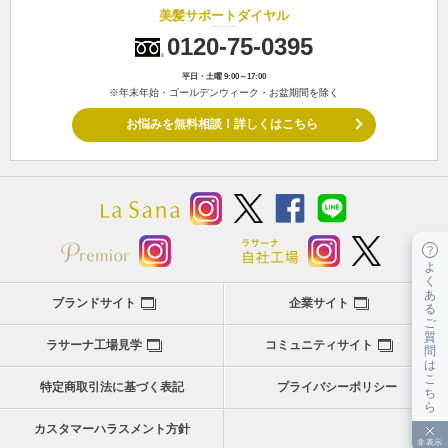
美髪サポートダイヤル
0120-75-0395
平日・土曜 9:00～17:00
※年末年始・ゴールデンウィーク・お盆期間を除く
お悩みを無料相談！詳しくはこちら
よ
く
あ
ブランドサイト
企業サイト
る
ご
質
ラサーナ工場見学
コミュニティサイト
問
は
こ
特定商取引法に基づく表記
プライバシーポリシー
ち
ら
カスタマーハラスメント方針
非表示