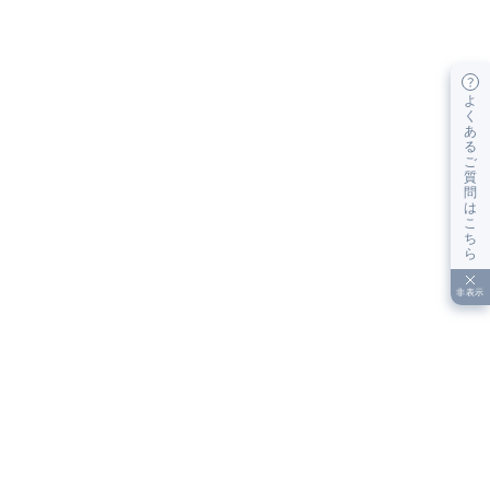
よ
く
あ
る
ご
質
問
は
こ
ち
ら
非表示