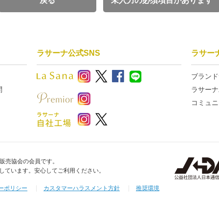
戻る
未入力の必須項目があります
します。 (1) ヤマサキへの申告、届出内容に虚偽があった場合 (2)
合 (3)料金等の支払債務の履行遅延または不履行があった場合 (4)電
が取れなくなった場合 (5)本規約の定めるいずれかに違反した場合 (
2.ヤマサキが前項の措置をとったことで、当該会員がラサーナ公式通販
三者に損害が発生したとしても、ヤマサキは一切の責任を負わないもの
ラサーナ公式SNS
ラサー
ドの管理責任 1.会員は、ヤマサキに登録した会員IDおよびパスワードの
 2.会員は、IDおよびパスワードを第三者へ使用させたり、貸与、譲渡
ブランド
IDおよびパスワードの失念があった場合、ヤマサキの所定の手続きに従
問
ラサーナ
があった場合、または第三者に使用されていることが判明した場合には、
コミュニ
らの指示がある場合はこれに従うものとします。
サーナ公式通販サイトの各コンテンツに関する著作権その他知的財産権は、
、また、各コンテンツの集合体としてのラサーナ公式通販サイトの著作
す。 2.会員は、ラサーナ公式通販サイトを通じて提供される著作物等
的使用の範囲外の目的で使用することはできないものとします。 3.会
れる一切の情報を、ヤマサキまたは当該情報の権利者の事前承諾なしに
販売協会の会員です。
ことはできません。
信しています。安心してご利用ください。
会員は、ラサーナ公式通販サイトを使用しての営業活動、営利を目的とし
ーポリシー
カスタマーハラスメント方針
推奨環境
ます。
廃止 1.ヤマサキは会員への事前通知、承諾なしにラサーナ公式通販サ
ことができるものとします。 2.このような事態に伴い、会員に不利益