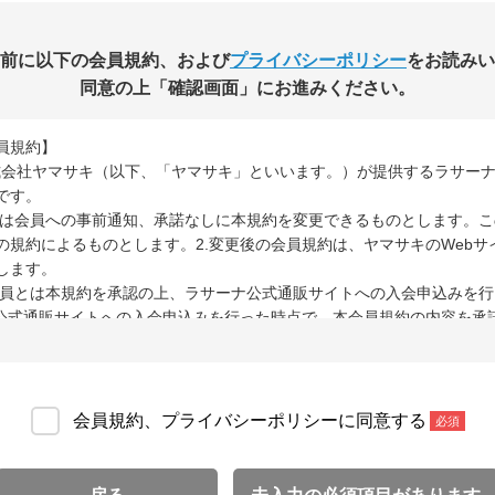
前に以下の会員規約、および
プライバシーポリシー
をお読みい
同意の上「確認画面」にお進みください。
員規約】
株式会社ヤマサキ（以下、「ヤマサキ」といいます。）が提供するラサー
です。
マサキは会員への事前通知、承諾なしに本規約を変更できるものとします。
の規約によるものとします。2.変更後の会員規約は、ヤマサキのWeb
します。
1.会員とは本規約を承認の上、ラサーナ公式通販サイトへの入会申込みを
ナ公式通販サイトへの入会申込みを行った時点で、本会員規約の内容を承
員は、氏名、住所、電話番号、Eメールアドレスその他,ヤマサキへ届け出
てヤマサキへ変更の届け出をするものとします。
サーナ公式通販サイトを退会する場合には、所定の方法にてヤマサキへ届け
会員規約、プライバシーポリシーに同意する
必須
り、ヤマサキは当該会員の死亡を知った時点をもって、前項の届け出が
 1.会員が以下の項目のいずれかに該当する場合、ヤマサキは当該会員へ