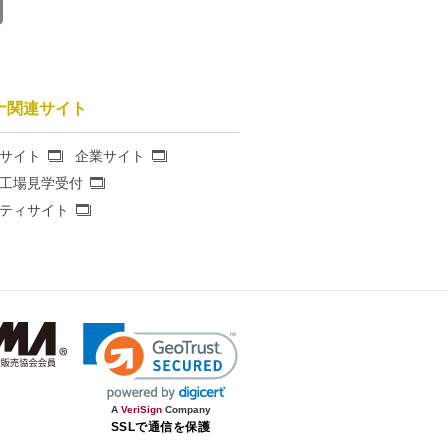
 会員ID又はパスワードを不正
話、FAX、Eメールその他の
6)その他、ヤマサキが会員と
サイトを利用できなくなり、
とします。
ナ関連サイト
管理と、その使用に関して一切
、売買等を行ってはならない
サイト
企業サイト
うものとします。 4.会員は、
工場見学受付
直ちにヤマサキへその旨を連
ティサイト
ヤマサキあるいは各コンテンツ
権、その他知的財産権は、ヤ
を、権利者の許諾なしに、著
員は、ラサーナ公式通販サイ
複製、販売、出版その他私的
た利用、及びその準備を目的と
イトの内容の一部または全部の
A
VeriSign
Company
SSLで通信を保護
、損害が発生したとしても、