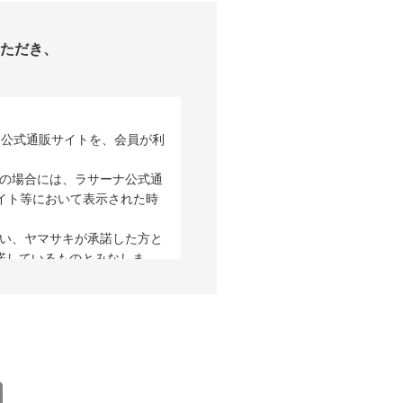
ただき、
ナ公式通販サイトを、会員が利
この場合には、ラサーナ公式通
サイト等において表示された時
行い、ヤマサキが承諾した方と
諾しているものとみなしま
ている内容に変更が生じた場合
出るものとします。 2.会員
あったものとして取り扱いま
の事前通知、承諾なしに会員資