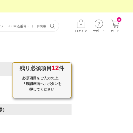
0
ログイン
サポート
カート
12
残り必須項目
件
必須項目をご入力の上、
「確認画面へ」ボタンを
押してください
録）