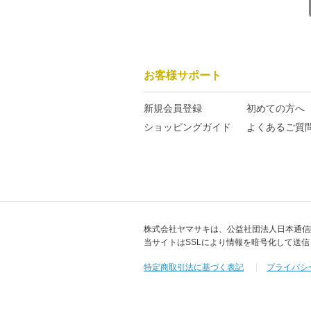
格を取消すことができるものと
に使用し、または使用させた場
手段によっても、会員との連絡
して不適切と判断した場合 
これにより当該会員または第
お客様サポート
●第7条 IDおよびパスワー
の責任を負うものとします。
新規会員登録
初めての方へ
ものとします。 3.会員は、
ショッピングガイド
よくあるご質
IDおよびパスワードの盗難
絡するとともに、ヤマサキか
●第8条 著作権等 1.ラ
の提供者に帰属するものとし
マサキに帰属するものとしま
作権法で定める会員個人の私
トを利用することにより得ら
株式会社ヤマサキは、公益社団法人日本通信
利用の範囲を超えて使用する
当サイトはSSLにより情報を暗号化して送
●第9条 営業活動の禁止 
特定商取引法に基づく表記
プライバシ
した利用はできないものとし
●第10条 サービスの変更、
変更、追加および廃止を行う