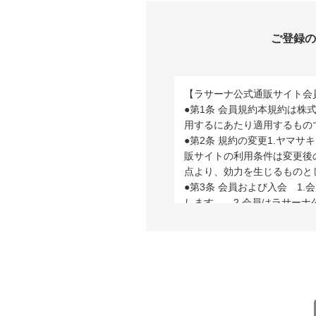
ご登録の
【ラサーナ公式通販サイト会
●第1条 会員規約本規約は
用するにあたり適用するもの
●第2条 規約の変更1.ヤ
販サイトの利用条件は変更後
点より、効力を生じるものと
●第3条 会員および入会 
します。 2.会員はラサー
す。
●第4条 変更の届け出 会
には、速やかに所定の方法に
●第5条 退会 1.会員がラ
の資格は一身専属のものであ
す。
●第6条 会員資格の取消し