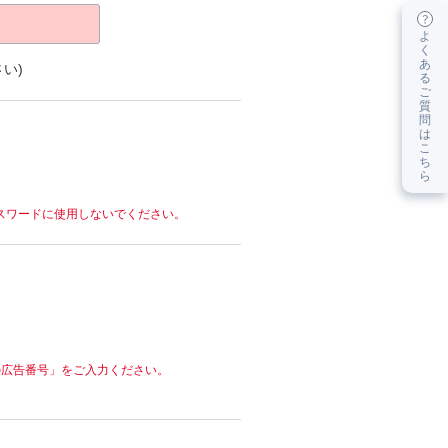
よ
く
あ
い)
る
ご
質
問
は
こ
ち
ら
スワードに使用しないでください。
の広告番号」をご入力ください。