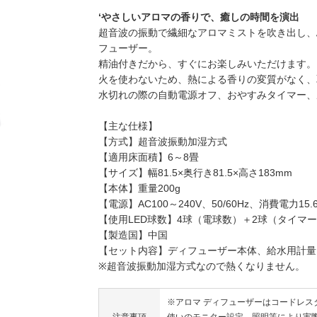
‘やさしいアロマの香りで、癒しの時間を演出
超音波の振動で繊細なアロマミストを吹き出し、
フューザー。
精油付きだから、すぐにお楽しみいただけます。
火を使わないため、熱による香りの変質がなく、
水切れの際の自動電源オフ、おやすみタイマー、
【主な仕様】
【方式】超音波振動加湿方式
【適用床面積】6～8畳
【サイズ】幅81.5×奥行き81.5×高さ183mm
【本体】重量200g
【電源】AC100～240V、50/60Hz、消費電力15.
【使用LED球数】4球（電球数）＋2球（タイマ
【製造国】中国
【セット内容】ディフューザー本体、給水用計量
※超音波振動加湿方式なので熱くなりません。
※アロマ ディフューザーはコードレス