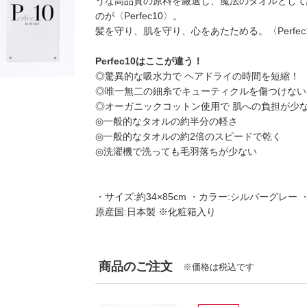
うな高品質の原料を厳選し、魔法のタオルとして
のが〈Perfec10〉。
髪を守り、肌を守り、心をあたためる。〈Perfe
Perfec10はここが違う！
◎驚異的な吸水力で ヘアドライの時間を短縮！
◎唯一無二の細糸でキューティクルを傷つけない
◎オーガニックコットン使用で 肌への負担が少な
◎一般的なタオルの約半分の軽さ
◎一般的なタオルの約2倍のスピードで乾く
◎洗濯機で洗っても毛羽落ちが少ない
・サイズ:約34×85cm ・カラー:シルバーグレー
原産国:日本製 ※化粧箱入り
商品のご注文
※価格は税込です