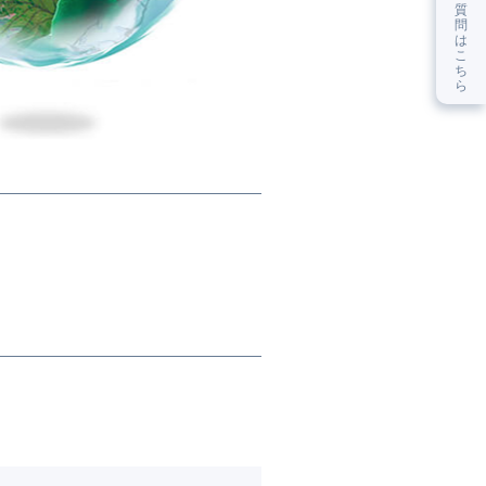
質
問
は
こ
ち
ら