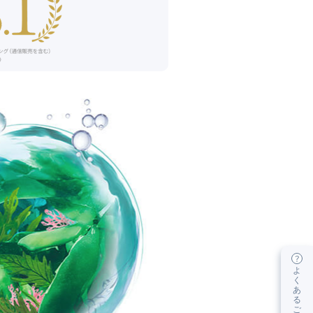
よ
く
あ
る
ご