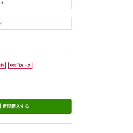
香り
無料
600円おトク
定期購入する