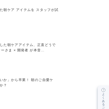
た朝ケア アイテムを スタッフが試
した朝ケアアイテム、正直どうで
ーさま × 開発者 が本音…
いか」から卒業！ 朝のご自愛ケ
か？
よ
く
あ
る
ご