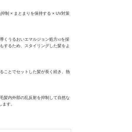
抑制 × まとまりを保持する × UV対策
導くうるおいエマルジョン処方
を採
※2
もするため、スタイリングした髪をよ
ることでセットした髪が長く続き、熱
毛髪内外部の乱反射を抑制して自然な
します。