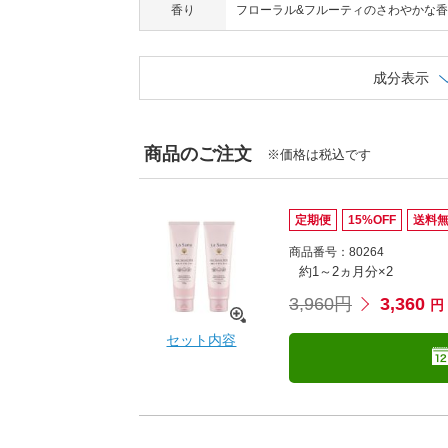
香り
フローラル&フルーティのさわやかな
成分表示
商品のご注文
※価格は税込です
定期便
15%OFF
送料
商品番号：80264
約1～2ヵ月分×2
3,960円
3,360
円
セット内容