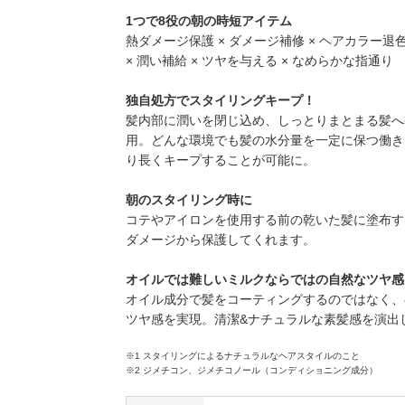
1つで8役の朝の時短アイテム
熱ダメージ保護 × ダメージ補修 × ヘアカラー退色
× 潤い補給 × ツヤを与える × なめらかな指通り
独自処方でスタイリングキープ！
髪内部に潤いを閉じ込め、しっとりまとまる髪へ
用。どんな環境でも髪の水分量を一定に保つ働き
り長くキープすることが可能に。
朝のスタイリング時に
コテやアイロンを使用する前の乾いた髪に塗布す
ダメージから保護してくれます。
オイルでは難しいミルクならではの自然なツヤ感
オイル成分で髪をコーティングするのではなく、
ツヤ感を実現。清潔&ナチュラルな素髪感を演出
※1 スタイリングによるナチュラルなヘアスタイルのこと
※2 ジメチコン、ジメチコノール（コンディショニング成分）