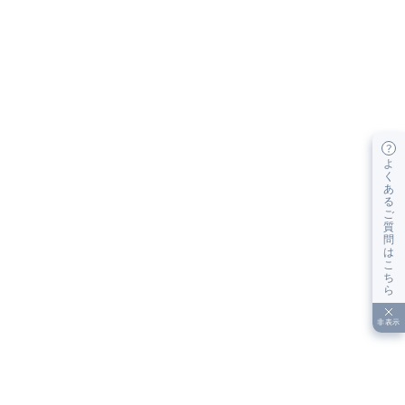
よ
く
あ
る
ご
質
問
は
こ
ち
ら
非表示