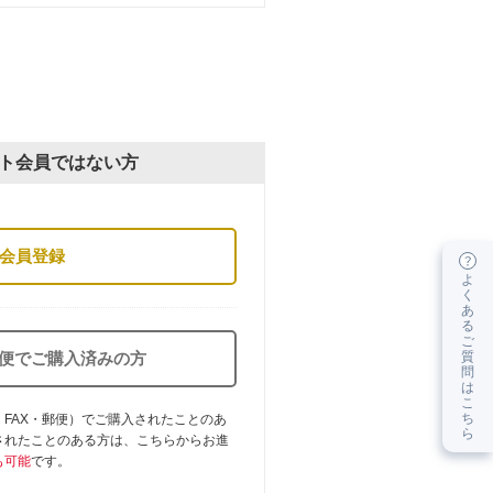
ト会員ではない方
会員登録
よ
く
あ
る
ご
質
郵便でご購入済みの方
問
は
こ
ち
FAX・郵便）でご購入されたことのあ
ら
されたことのある方は、こちらからお進
も可能
です。