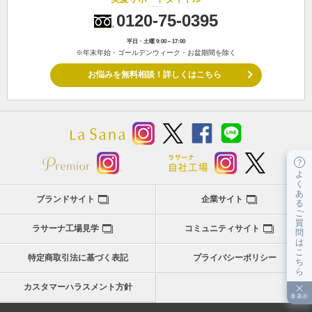
0120-75-0395
平日・土曜 9:00～17:00
※年末年始・ゴールデンウィーク・お盆期間を除く
お悩みを無料相談！詳しくはこちら
よ
く
あ
ブランドサイト
企業サイト
る
ご
質
ラサーナ工場見学
コミュニティサイト
問
は
こ
特定商取引法に基づく表記
プライバシーポリシー
ち
ら
カスタマーハラスメント方針
非表示