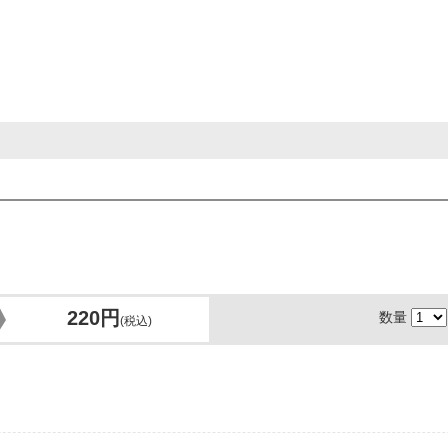
、お届け予定日の10日前までにマイメニュー「定期便の確認・変更」>「
定期便商品の変更・停止
」から
220円
数量
(税込)