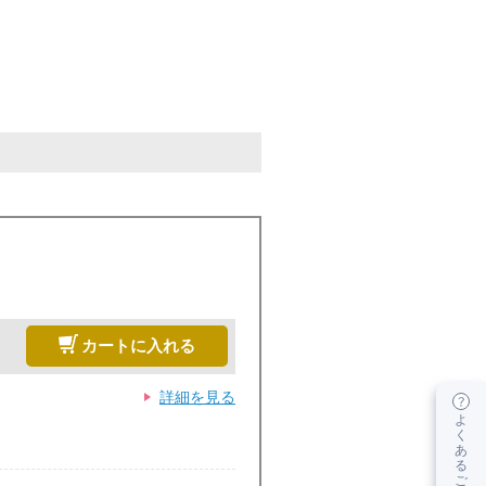
、もしくは
お電話
または
チャット
にてご連絡ください。
カートに入れる
詳細を見る
よ
く
あ
る
ご