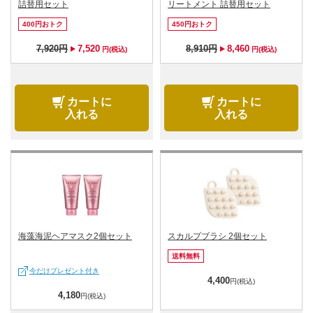
詰替用セット
リートメント 詰替用セット
400円おトク
450円おトク
7,920円
7,520
8,910円
8,460
円(税込)
円(税込)
カートに
カートに
入れる
入れる
海藻海泥ヘアマスク2個セット
スカルプブラシ 2個セット
送料無料
今だけプレゼント付き
4,400
円(税込)
4,180
円(税込)