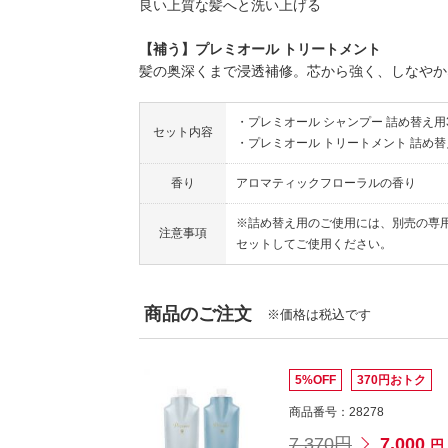
良い上質な髪へと洗い上げる
【補う】プレミオール トリートメント
髪の奥深くまで浸透補修。芯から強く、しなやか
・プレミオール シャンプー 詰め替え用3
セット内容
・プレミオール トリートメント 詰め替え
香り
アロマティックフローラルの香り
※詰め替え用のご使用には、別売の専
注意事項
セットしてご使用ください。
商品のご注文
※価格は税込です
5%OFF
370円おトク
商品番号：28278
7,370円
7,000
円