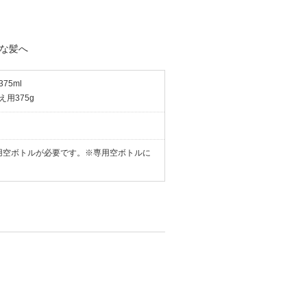
な髪へ
75ml
用375g
用空ボトルが必要です。※専用空ボトルに