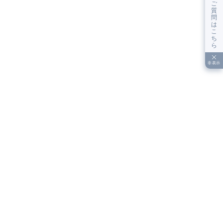
ご
質
問
は
こ
ち
ら
非表示