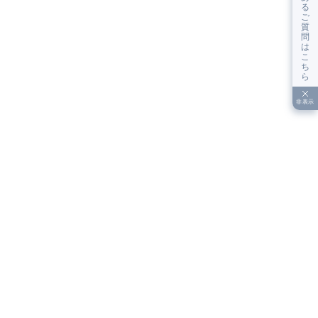
る
ご
質
問
は
こ
ち
ら
非表示