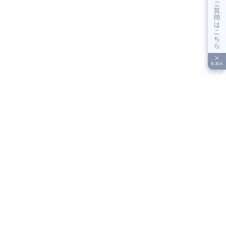
ご
質
問
は
こ
ち
ら
非表示