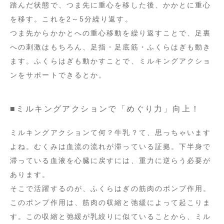
踏んだ状態で、つま先に重心を移した後、かかとに重心
を移す。これを2～5分繰り返す。
つま先からかかとへの重心移動を繰り返すことで、足裏
への刺激はもちろん、足指・足底筋・ふくらはぎも動き
ます。ふくらはぎも動かすことで、ミルキングアクショ
ンをサポートできるとか。
■ミルキングアクションで「めぐり力」向上！
ミルキングアクションて何？牛乳？て、思っちゃいます
よね。むくみは血流の流れが滞っている証拠。下半身で
滞っている血液を心臓に戻すには、重力に逆らう必要が
あります。
そこで活躍するのが、ふくらはぎの筋肉のポンプ作用。
このポンプ作用は、筋肉の収縮と弛緩によって起こりま
す。この収縮と弛緩が乳絞りに似ていることから、ミル