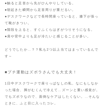
●触ると足首から先がひんやりしている。
●朝起きた瞬間から足首周りが重だるい。
●デスクワークなどで長時間座っていると、膝下が張っ
て靴がきつい。
●階段を上ると、すぐふくらはぎがつりそうになる。
●肩や背中よりも足が冷たいと感じることが多い。
どうでしたか…？？私も2つ以上当てはまっているんで
す～
■プチ運動はズボラさんでも大丈夫！
1日中デスクワークで座りっぱなしの私。なにもしなか
った場合、脚がむくんで冷えて…ズーンと重い感覚が。
でもズボラなので、面倒なケアはしたくない。…そんな
ときに、ふと目に入ったコレ。