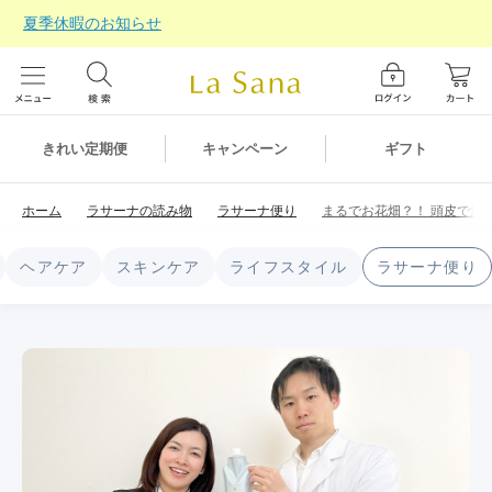
夏季休暇のお知らせ
ギフト
きれい定期便
キャンペーン
ホーム
ラサーナの読み物
ラサーナ便り
まるでお花畑？！ 頭皮で活
ヘアケア
スキンケア
ライフスタイル
ラサーナ便り