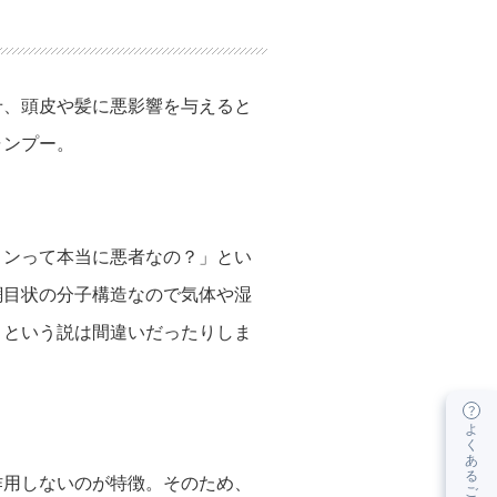
せ、頭皮や髪に悪影響を与えると
ャンプー。
コンって本当に悪者なの？」とい
網目状の分子構造なので気体や湿
うという説は間違いだったりしま
よ
く
あ
る
作用しないのが特徴。そのため、
ご