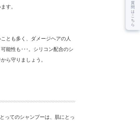
質
います。
問
は
こ
ち
ら
いことも多く、ダメージヘアの人
可能性も･･･。シリコン配合のシ
ジから守りましょう。
とってのシャンプーは、肌にとっ