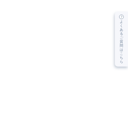
よ
く
あ
る
ご
質
問
は
こ
ち
ら