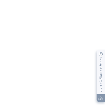
よ
く
あ
る
ご
質
問
は
こ
ち
ら
非表示