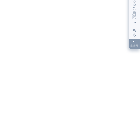
る
ご
質
問
は
こ
ち
ら
非表示