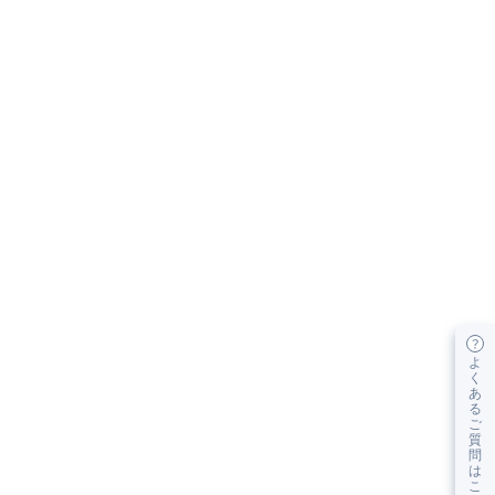
よ
く
あ
る
ご
質
問
は
こ