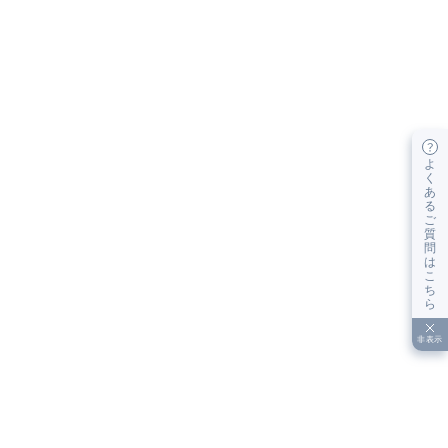
よ
く
あ
る
ご
質
問
は
こ
ち
ら
非表示