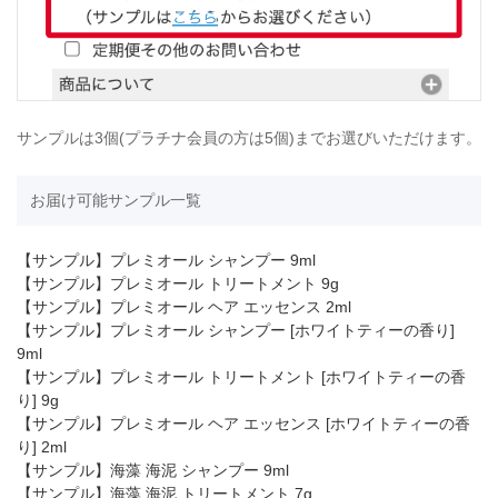
サンプルは3個(プラチナ会員の方は5個)までお選びいただけます。
お届け可能サンプル一覧
【サンプル】プレミオール シャンプー 9ml
【サンプル】プレミオール トリートメント 9g
【サンプル】プレミオール ヘア エッセンス 2ml
【サンプル】プレミオール シャンプー [ホワイトティーの香り]
9ml
【サンプル】プレミオール トリートメント [ホワイトティーの香
り] 9g
【サンプル】プレミオール ヘア エッセンス [ホワイトティーの香
り] 2ml
【サンプル】海藻 海泥 シャンプー 9ml
【サンプル】海藻 海泥 トリートメント 7g