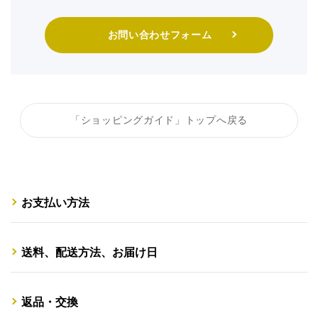
お問い合わせフォーム
「ショッピングガイド」トップへ戻る
お支払い方法
送料、配送方法、お届け日
返品・交換