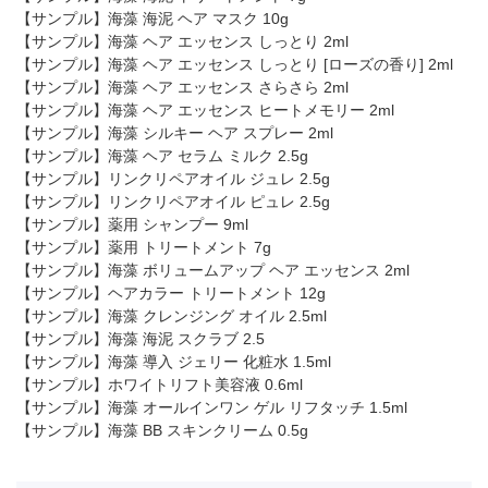
【サンプル】海藻 海泥 ヘア マスク 10g
【サンプル】海藻 ヘア エッセンス しっとり 2ml
【サンプル】海藻 ヘア エッセンス しっとり [ローズの香り] 2ml
【サンプル】海藻 ヘア エッセンス さらさら 2ml
【サンプル】海藻 ヘア エッセンス ヒートメモリー 2ml
【サンプル】海藻 シルキー ヘア スプレー 2ml
【サンプル】海藻 ヘア セラム ミルク 2.5g
【サンプル】リンクリペアオイル ジュレ 2.5g
【サンプル】リンクリペアオイル ピュレ 2.5g
【サンプル】薬用 シャンプー 9ml
【サンプル】薬用 トリートメント 7g
【サンプル】海藻 ボリュームアップ ヘア エッセンス 2ml
【サンプル】ヘアカラー トリートメント 12g
【サンプル】海藻 クレンジング オイル 2.5ml
【サンプル】海藻 海泥 スクラブ 2.5
【サンプル】海藻 導入 ジェリー 化粧水 1.5ml
【サンプル】ホワイトリフト美容液 0.6ml
【サンプル】海藻 オールインワン ゲル リフタッチ 1.5ml
【サンプル】海藻 BB スキンクリーム 0.5g