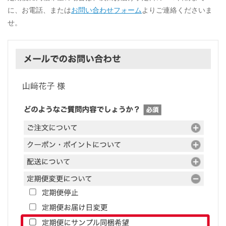
に、お電話、または
お問い合わせフォーム
よりご連絡くださいま
せ。