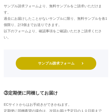
サンプル請求フォームより、無料サンプルをご請求いただけま
す。
過去にお届けしたことがないサンプルに限り、無料サンプルを各1
個限り、計3個までお送りできます。
以下のフォームより、確認事項をご確認いただきご請求くださ
い。
サンプル請求フォーム
③定期便に同梱してお届け
ECサイトからはお手続きができかねます。
定期便に同梱希望の場合は、次回お届け予定日の１０日前まで