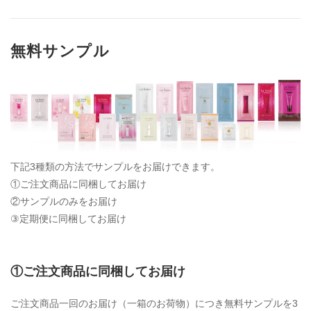
無料サンプル
下記3種類の方法でサンプルをお届けできます。
①ご注文商品に同梱してお届け
②サンプルのみをお届け
③定期便に同梱してお届け
①ご注文商品に同梱してお届け
ご注文商品一回のお届け（一箱のお荷物）につき無料サンプルを3