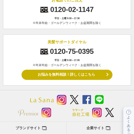
お電話でのご注文
0120-02-1147
平日・土曜 9:00～17:30
※年末年始・ゴールデンウィーク・お盆期間を除く
美髪サポートダイヤル
0120-75-0395
平日・土曜 9:00～17:00
※年末年始・ゴールデンウィーク・お盆期間を除く
お悩みを無料相談！詳しくはこちら
よ
く
あ
ブランドサイト
企業サイト
る