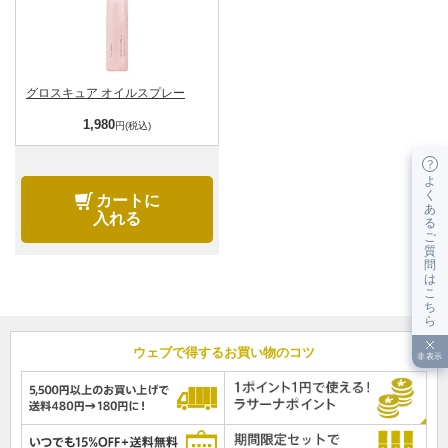
グロスキュア オイルスプレー
1,980
円(税込)
よ
く
カートに
あ
入れる
る
ご
質
問
は
こ
ち
ら
ウェブで得するお買い物のコツ
非表示