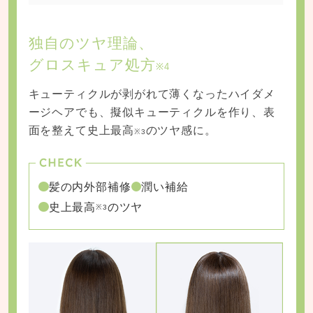
独自のツヤ理論、
グロスキュア処方
※4
キューティクルが剥がれて薄くなったハイダメ
ージヘアでも、擬似キューティクルを作り、表
面を整えて史上最高
のツヤ感に。
※3
髪の内外部補修
潤い補給
史上最高
のツヤ
※3