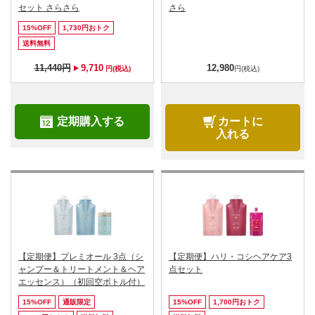
セット さらさら
さら
15%OFF
1,730円おトク
送料無料
11,440円
9,710
12,980
円(税込)
円(税込)
定期購入する
カートに
入れる
【定期便】プレミオール 3点（シ
【定期便】ハリ・コシヘアケア3
ャンプー＆トリートメント＆ヘア
点セット
エッセンス）（初回空ボトル付）
15%OFF
通販限定
15%OFF
1,700円おトク