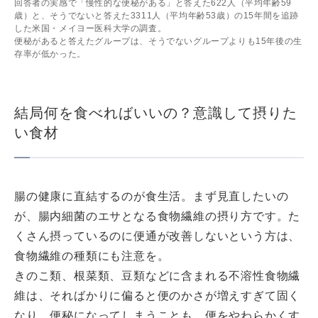
回答者の実感で「慢性的な便秘がある」と答えた622人（平均年齢59
歳）と、そうでないと答えた3311人（平均年齢53歳）の15年間を追跡
した米国・メイヨー医科大学の調査。
便秘があると答えたグループは、そうでないグループよりも15年後の生
存率が低かった。
結局何を食べればいいの？意識して摂りた
い食材
腸の健康に直結するのが食生活。まず見直したいの
が、腸内細菌のエサとなる食物繊維の摂り方です。た
くさん摂っているのに便通が改善しないという方は、
食物繊維の種類にも注意を。
きのこ類、根菜類、豆類などに含まれる不溶性食物繊
維は、そればかりに偏ると便のかさが増えすぎて固く
なり、便秘になってしまうことも。便をやわらかくす