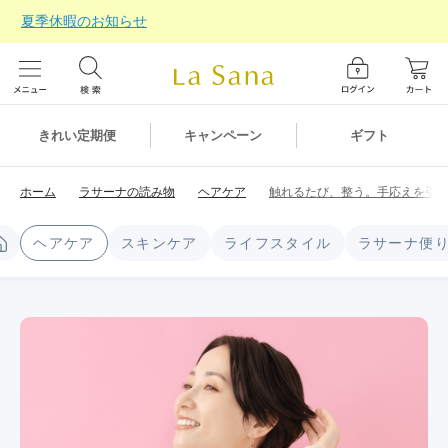
夏季休暇のお知らせ
ギフト
きれい定期便
キャンペーン
ホーム
ラサーナの読み物
ヘアケア
触れるたび、整う。手応えを引
ヘアケア
スキンケア
ライフスタイル
ラサーナ便