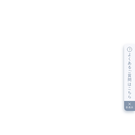
よ
く
あ
る
ご
質
問
は
こ
ち
ら
非表示