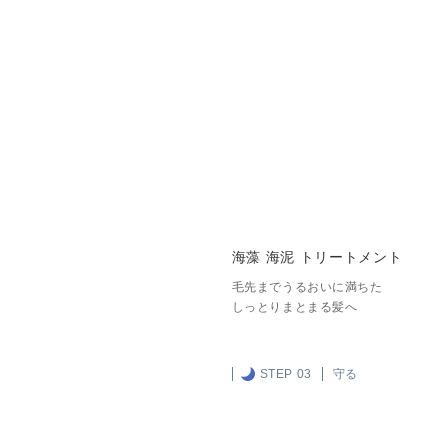
海藻 海泥 トリートメント
毛先までうるおいに満ちた
しっとりまとまる髪へ
STEP 03
守る