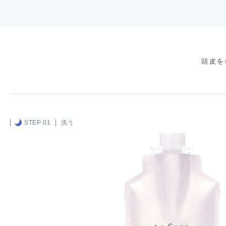
頭皮を
STEP 01
洗う