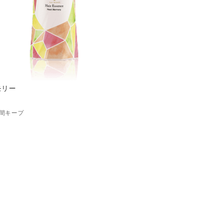
モリー
間キープ