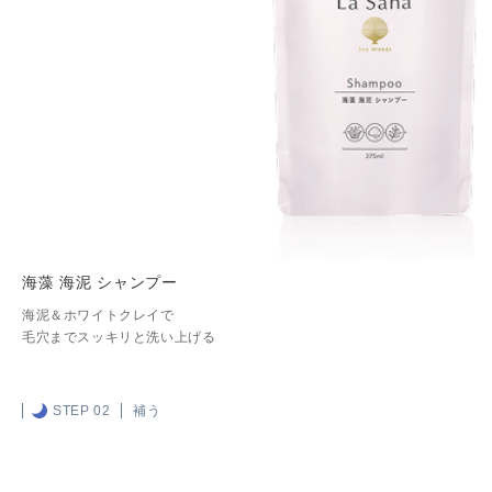
海藻 海泥 シャンプー
海泥＆ホワイトクレイで
毛穴までスッキリと洗い上げる
STEP 02
補う