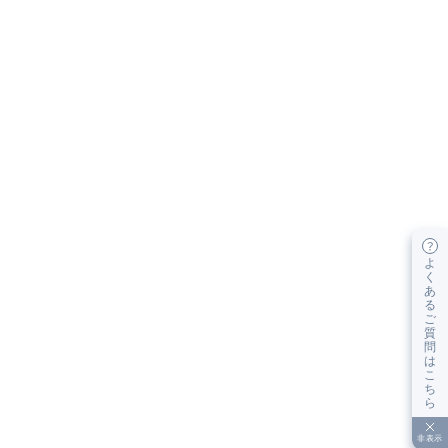
よ
く
あ
る
ご
質
問
は
こ
ち
ら
非表示