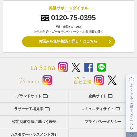
美髪サポートダイヤル
0120-75-0395
平日・土曜 9:00～17:00
※年末年始・ゴールデンウィーク・お盆期間を除く
お悩みを無料相談！詳しくはこちら
よ
く
あ
ブランドサイト
企業サイト
る
ご
質
ラサーナ工場見学
コミュニティサイト
問
は
こ
特定商取引法に基づく表記
プライバシーポリシー
ち
ら
カスタマーハラスメント方針